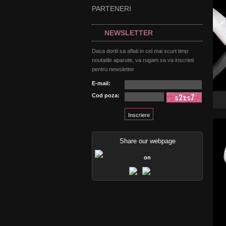
PARTENERI
NEWSLETTER
Daca doriti sa aflati in cel mai scurt timp
noutatile aparute, va rugam sa va inscrieti
pentru newsletter
E-mail:
Cod poza:
Share our webpage
on