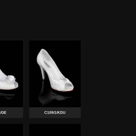
1/GE
C109/1/KDU