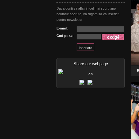
Daca doriti sa aflati in cel mai scurt timp
noutatile aparute, va rugam sa va inscrieti
pentru newsletter
E-mail:
Cod poza:
Share our webpage
E
on