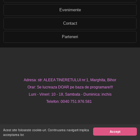
Evenimente
Contact
Parteneri
Adresa: str: ALEEA TINERETULUI nr:1, Marghita, Bihor
Orar: Se lucreaza DOAR pe baza de programare!!!
Luni - Vineri: 10 - 18, Sambata - Duminica: inchis
Telefon: 0040 751.976.581
Acest site foloseste cookie-uri. Continuarea navigarii implica
Accept
acceptarea lor.