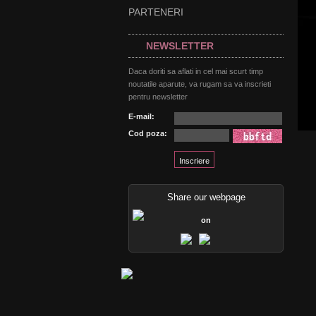
PARTENERI
NEWSLETTER
Daca doriti sa aflati in cel mai scurt timp
noutatile aparute, va rugam sa va inscrieti
pentru newsletter
E-mail:
Cod poza:
Share our webpage
on