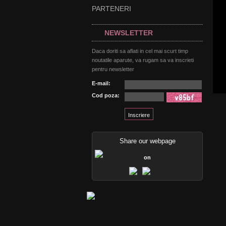
PARTENERI
NEWSLETTER
Daca doriti sa aflati in cel mai scurt timp
noutatile aparute, va rugam sa va inscrieti
pentru newsletter
E-mail:
Cod poza:
Share our webpage
on