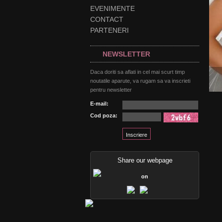
EVENIMENTE
CONTACT
PARTENERI
NEWSLETTER
Daca doriti sa aflati in cel mai scurt timp
noutatile aparute, va rugam sa va inscrieti
pentru newsletter
E-mail:
Cod poza:
Share our webpage
on