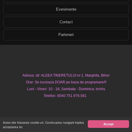
Evenimente
Contact
Parteneri
Adresa: str: ALEEA TINERETULUI nr:1, Marghita, Bihor
Orar: Se lucreaza DOAR pe baza de programare!!!
Luni - Vineri: 10 - 18, Sambata - Duminica: inchis
Telefon: 0040 751.976.581
Acest site foloseste cookie-uri. Continuarea navigarii implica
Accept
acceptarea lor.