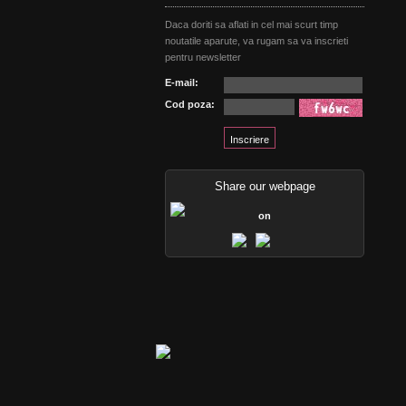
Daca doriti sa aflati in cel mai scurt timp
noutatile aparute, va rugam sa va inscrieti
pentru newsletter
E-mail:
Cod poza:
Share our webpage
on