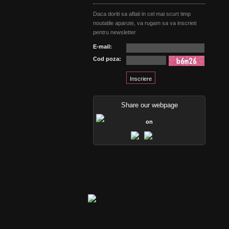
Daca doriti sa aflati in cel mai scurt timp
noutatile aparute, va rugam sa va inscrieti
pentru newsletter
E-mail:
Cod poza:
Share our webpage
on