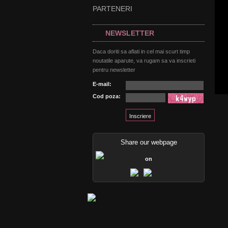
PARTENERI
NEWSLETTER
Daca doriti sa aflati in cel mai scurt timp
noutatile aparute, va rugam sa va inscrieti
pentru newsletter
E-mail:
Cod poza:
Share our webpage
on