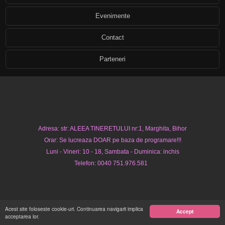
Evenimente
Contact
Parteneri
Adresa: str: ALEEA TINERETULUI nr:1, Marghita, Bihor
Orar: Se lucreaza DOAR pe baza de programare!!!
Luni - Vineri: 10 - 18, Sambata - Duminica: inchis
Telefon: 0040 751.976.581
Acest site foloseste cookie-uri. Continuarea navigarii implica
Accept
acceptarea lor.